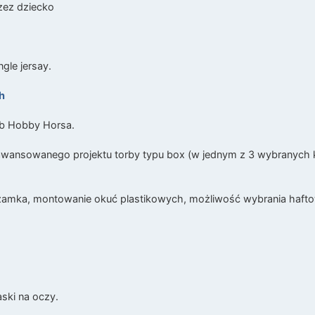
zez dziecko
ngle jersay.
h
ub Hobby Horsa.
aawansowanego projektu torby typu box (w jednym z 3 wybranych k
ka, montowanie okuć plastikowych, możliwość wybrania haftowan
aski na oczy.